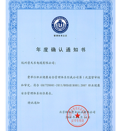
alimentadores.
Desde su creación en 2003, la empresa ha
seguido continuamente un modelo de gestión
empresarial moderno y ha superado con éxito la
certificación y aceptación de empresas
nacionales de alta tecnología, el Centro Provincial
de Alta Tecnología de Zhejiang, las Empresas
Provinciales de Ciencia y Tecnología de Zhejiang
y otros títulos. Incluyendo la certificación del
sistema ISO, la certificación de calificación
crediticia corporativa, la certificación Thiel, la
certificación ambiental CE\RoHS China y la
certificación de acceso a la red multimodelo de
la Administración Estatal de Radio, Cine y