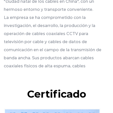
"ciudad natal de los cables en China", con un
hermoso entorno y transporte conveniente.
La empresa se ha comprometido con la
investigación, el desarrollo, la producción y la
operación de cables coaxiales CCTV para
televisión por cable y cables de datos de
comunicación en el campo de la transmisión de
banda ancha. Sus productos abarcan cables
coaxiales físicos de alta espuma, cables
fotoeléctricos integrados, cables de redes de
datos, cables de comunicación inalámbrica RF y
monitoreo Hay más de 1000 tipos en 8
Certificado
categorías, incluidos cables, cables de
alimentación, cables ópticos de mariposa y