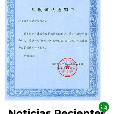
certificación y aceptación de empresas
nacionales de alta tecnología, el Centro Provincial
de Alta Tecnología de Zhejiang, las Empresas
Provinciales de Ciencia y Tecnología de Zhejiang
y otros títulos. Incluyendo la certificación del
sistema ISO, la certificación de calificación
crediticia corporativa, la certificación Thiel, la
certificación ambiental CE\RoHS China y la
certificación de acceso a la red multimodelo de
la Administración Estatal de Radio, Cine y
Televisión, sentando una buena base para que las
empresas estandaricen la producción y
expandan la mercado.
En la actualidad, los clientes de la empresa están
Noticias Recientes