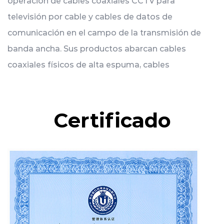
operación de cables coaxiales CCTV para
televisión por cable y cables de datos de
comunicación en el campo de la transmisión de
banda ancha. Sus productos abarcan cables
coaxiales físicos de alta espuma, cables
fotoeléctricos integrados, cables de redes de
datos, cables de comunicación inalámbrica RF y
monitoreo Hay más de 1000 tipos en 8
Certificado
categorías, incluidos cables, cables de
alimentación, cables ópticos de mariposa y
alimentadores.
Desde su creación en 2003, la empresa ha
seguido continuamente un modelo de gestión
empresarial moderno y ha superado con éxito la