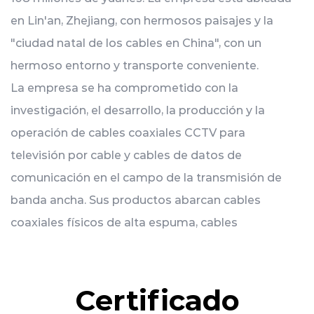
en Lin'an, Zhejiang, con hermosos paisajes y la
"ciudad natal de los cables en China", con un
hermoso entorno y transporte conveniente.
La empresa se ha comprometido con la
investigación, el desarrollo, la producción y la
operación de cables coaxiales CCTV para
televisión por cable y cables de datos de
comunicación en el campo de la transmisión de
banda ancha. Sus productos abarcan cables
coaxiales físicos de alta espuma, cables
fotoeléctricos integrados, cables de redes de
datos, cables de comunicación inalámbrica RF y
monitoreo Hay más de 1000 tipos en 8
Certificado
categorías, incluidos cables, cables de