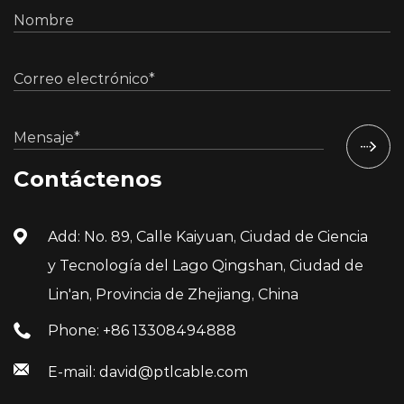
Ha introducido 2 líneas de producción de
espuma ROSENDAHL líderes en el mundo de
Austria. un analizador de red americano Agilent, 3
unidades, 6 líneas de producción de corrugado
de soldadura por arco de argón avanzadas a
nivel nacional, 135 máquinas de tejer de alta
Contáctenos
velocidad, etc. La empresa tiene una capacidad
de producción anual de 500.000 kilómetros. Es
Add: No. 89, Calle Kaiyuan, Ciudad de Ciencia
un importante fabricante de la industria de
y Tecnología del Lago Qingshan, Ciudad de
cables de Zhejiang y la unidad presidenta
Lin'an, Provincia de Zhejiang, China
permanente de la Asociación de Cables y
Phone: +86 13308494888
Alambres de Lin'an.
E-mail: david@ptlcable.com
Con la implementación de la Estrategia Nacional
de Banda Ancha de China, los cables ópticos de