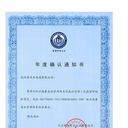
alimentación, cables ópticos de mariposa y
alimentadores.
Desde su creación en 2003, la empresa ha
seguido continuamente un modelo de gestión
empresarial moderno y ha superado con éxito la
certificación y aceptación de empresas
nacionales de alta tecnología, el Centro Provincial
de Alta Tecnología de Zhejiang, las Empresas
Provinciales de Ciencia y Tecnología de Zhejiang
y otros títulos. Incluyendo la certificación del
sistema ISO, la certificación de calificación
crediticia corporativa, la certificación Thiel, la
certificación ambiental CE\RoHS China y la
certificación de acceso a la red multimodelo de