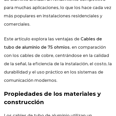
señal
para muchas aplicaciones, lo que los hace cada vez
3
Costo
más populares en instalaciones residenciales y
y
comerciales.
beneficios
económicos
Este artículo explora las ventajas de
Cables de
4
tubo de aluminio de 75 ohmios.
en comparación
Ventajas
con los cables de cobre, centrándose en la calidad
de
de la señal, la eficiencia de la instalación, el costo, la
peso
y
durabilidad y el uso práctico en los sistemas de
manejo
comunicación modernos.
5
Consideraciones
Propiedades de los materiales y
ambientales
construcción
y
de
Los cables de tubo de aluminio utilizan un