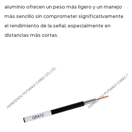
aluminio
aluminio ofrecen un peso más ligero y un manejo
y
cobre
más sencillo sin comprometer significativamente
de
el rendimiento de la señal, especialmente en
75
distancias más cortas.
ohmios
8
Aplicaciones
prácticas
de
cables
de
tubo
de
aluminio
9
Conclusión