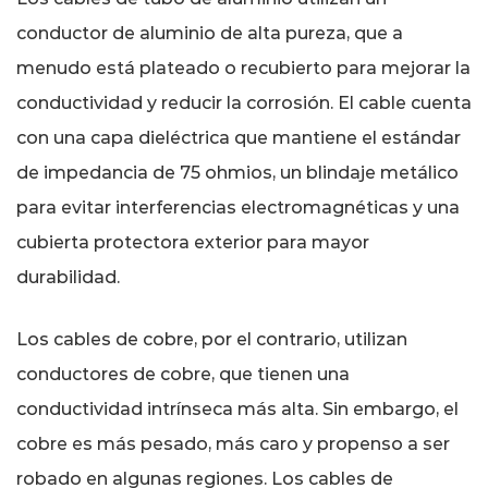
durabilidad
conductor de aluminio de alta pureza, que a
6
menudo está plateado o recubierto para mejorar la
Eficiencia
conductividad y reducir la corrosión. El cable cuenta
de
instalación
con una capa dieléctrica que mantiene el estándar
y
de impedancia de 75 ohmios, un blindaje metálico
ahorro
para evitar interferencias electromagnéticas y una
de
cubierta protectora exterior para mayor
mano
durabilidad.
de
obra
Los cables de cobre, por el contrario, utilizan
7
Tabla
conductores de cobre, que tienen una
comparativa:
conductividad intrínseca más alta. Sin embargo, el
cables
cobre es más pesado, más caro y propenso a ser
de
robado en algunas regiones. Los cables de