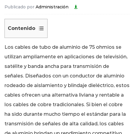
Publicado por
Administración
Contenido
1
Propiedades
Los cables de tubo de aluminio de 75 ohmios se
de
utilizan ampliamente en aplicaciones de televisión,
los
satélite y banda ancha para transmisión de
materiales
señales. Diseñados con un conductor de aluminio
y
rodeado de aislamiento y blindaje dieléctrico, estos
construcción
2
cables ofrecen una alternativa liviana y rentable a
Rendimiento
los cables de cobre tradicionales. Si bien el cobre
de
ha sido durante mucho tiempo el estándar para la
transmisión
transmisión de señales de alta calidad, los cables
de
de aluminio brindan un rendimiento competitivo