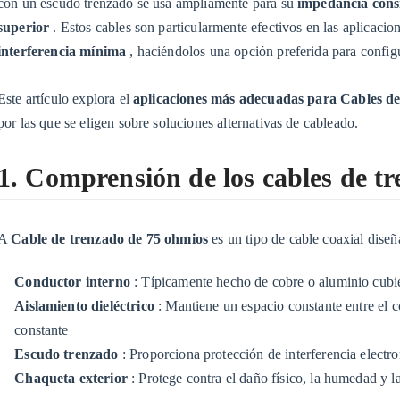
de
con un escudo trenzado se usa ampliamente para su
impedancia consi
los
superior
. Estos cables son particularmente efectivos en las aplicaci
cables
interferencia mínima
, haciéndolos una opción preferida para configu
de
trenzas
Este artículo explora el
aplicaciones más adecuadas para
Cables de
de
por las que se eligen sobre soluciones alternativas de cableado.
75
ohmios
1. Comprensión de los cables de t
2
2.
A
Cable de trenzado de 75 ohmios
es un tipo de cable coaxial dise
Aplicaciones
residenciales
Conductor interno
: Típicamente hecho de cobre o aluminio cubi
2.1
Aislamiento dieléctrico
: Mantiene un espacio constante entre el 
2.1
constante
Televisión
Escudo trenzado
: Proporciona protección de interferencia electr
por
Chaqueta exterior
: Protege contra el daño físico, la humedad y 
cable