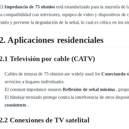
(CATV)
El
Impedancia de 75 ohmios
está estandarizado para la mayoría de 
2.2
la compatibilidad con televisores, equipos de video y dispositivos de
2.2
ruido y previene la degradación de la señal, lo cual es crítico en los si
Conexiones
de
2. Aplicaciones residenciales
TV
satelital
2.1 Televisión por cable (CATV)
2.3
2.3
redes
Cables de trenzas de 75 ohmios are widely used for
Conectando si
domésticas
servicios a hogares individuales.
y
El constant impedance ensures
Reflexión de señal mínima
, prop
distribución
El blindaje trenzado protege contra la interferencia de otros dispos
de
consistente
.
Internet
2.2 Conexiones de TV satelital
3
3.