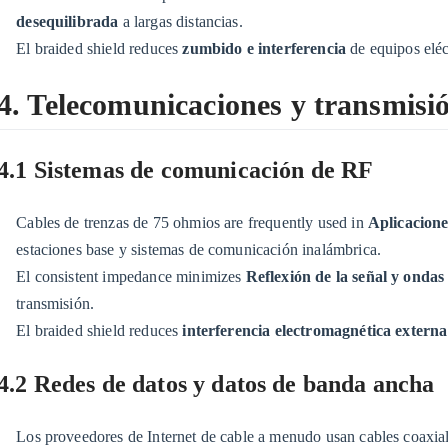
y
desequilibrada
a largas distancias.
transmisión
El braided shield reduces
zumbido e interferencia
de equipos eléc
de
4. Telecomunicaciones y transmisi
datos
4.1
4.1
4.1 Sistemas de comunicación de RF
Sistemas
de
Cables de trenzas de 75 ohmios are frequently used in
Aplicacione
comunicación
estaciones base y sistemas de comunicación inalámbrica.
de
El consistent impedance minimizes
Reflexión de la señal y ondas
RF
transmisión.
4.2
El braided shield reduces
interferencia electromagnética extern
4.2
Redes
4.2 Redes de datos y datos de banda ancha
de
datos
Los proveedores de Internet de cable a menudo usan cables coaxial