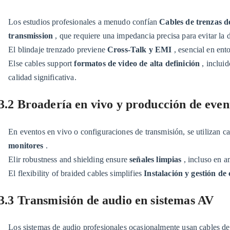
en
vivo
Los estudios profesionales a menudo confían
Cables de trenzas de
y
transmission
, que requiere una impedancia precisa para evitar la 
producción
El blindaje trenzado previene
Cross-Talk y EMI
, esencial en ent
de
Else cables support
formatos de video de alta definición
, inclui
eventos
calidad significativa.
3.3
3.3
3.2 Broadería en vivo y producción de even
Transmisión
de
En eventos en vivo o configuraciones de transmisión, se utilizan 
audio
monitores
.
en
Elir robustness and shielding ensure
señales limpias
, incluso en a
sistemas
El flexibility of braided cables simplifies
Instalación y gestión de
AV
3.3 Transmisión de audio en sistemas AV
4
4.
Telecomunicaciones
Los sistemas de audio profesionales ocasionalmente usan cables d