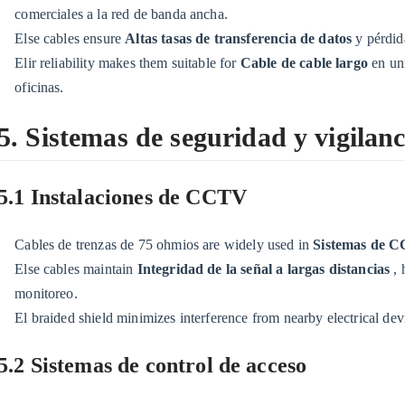
y
comerciales a la red de banda ancha.
datos
Else cables ensure
Altas tasas de transferencia de datos
y pérdid
de
Elir reliability makes them suitable for
Cable de cable largo
en un
banda
oficinas.
ancha
5
5. Sistemas de seguridad y vigilanc
5.
Sistemas
5.1 Instalaciones de CCTV
de
seguridad
Cables de trenzas de 75 ohmios are widely used in
Sistemas de CC
y
Else cables maintain
Integridad de la señal a largas distancias
,
vigilancia
monitoreo.
5.1
El braided shield minimizes interference from nearby electrical de
5.1
Instalaciones
5.2 Sistemas de control de acceso
de
CCTV